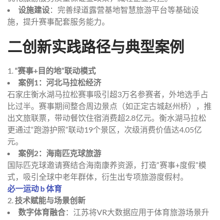
设施建设
：完善绿道露营基地智慧旅游平台等基础设
施，提升赛事配套服务能力。
二创新实践路径与典型案例
1.
“赛事+目的地”联动模式
案例1：河北马拉松经济
石家庄衡水湖马拉松赛事吸引超3万名参赛者，外地选手占
比过半。赛事期间整合周边景点（如正定古城赵州桥），推
出文旅联票，带动餐饮住宿消费超2.8亿元。衡水湖马拉松
更通过“跑游护照”联动19个景区，次级消费价值达4.05亿
元。
案例2：海南匹克球旅游
国际匹克球邀请赛结合海南康养资源，打造“赛事+度假”模
式，吸引全球中老年群体，衍生出专项旅游度假村。
必一运动 b 体育
2.
技术赋能与场景创新
数字体育融合
：江苏将VR大数据应用于体育旅游场景升