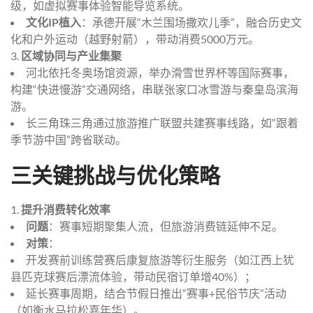
级，如虚拟赛事体验智能导览系统。
文化IP植入
：承德开展“木兰围场撒欢儿季”，融合历史文
化和户外运动（越野射箭），带动消费5000万元。
3.
区域协同与产业集聚
河北依托冬奥场馆资源，举办滑雪世界杯等国际赛事，
构建“快进慢游”交通网络，串联张家口冰雪游与秦皇岛滨海
游。
长三角珠三角通过旅游推广联盟共建赛事线路，如“跟着
季节游中国”跨省联动。
三关键挑战与优化策略
1.
提升消费转化效率
问题
：赛事短期聚集人流，但旅游消费链延伸不足。
对策
：
开发赛前训练营赛后康复旅游等衍生服务（如江西上犹
县匹克球赛后漂流体验，带动民宿订单增40%）；
延长赛事周期，结合节假日推出“赛事+民俗节庆”活动
（如衡水马拉松嘉年华）。